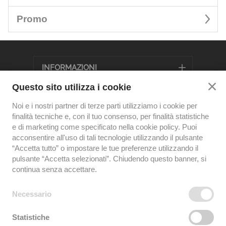
Promo
INFORMAZIONI
Questo sito utilizza i cookie
+39 0341.996101
Noi e i nostri partner di terze parti utilizziamo i cookie per
ACQUISTI@PIANIDIBOBBIO.COM
finalità tecniche e, con il tuo consenso, per finalità statistiche
PARTITA IVA: -IT01987990163
e di marketing come specificato nella cookie policy. Puoi
TORNA A PIANIDIBOBBIO.COM
acconsentire all'uso di tali tecnologie utilizzando il pulsante
“Accetta tutto” o impostare le tue preferenze utilizzando il
MODALITÀ DI PAGAMENTO
pulsante “Accetta selezionati”. Chiudendo questo banner, si
continua senza accettare.
Necessario
TERMINI E CONDIZIONI
PRIVACY POLICY
Statistiche
INFORMATIVA COOKIE